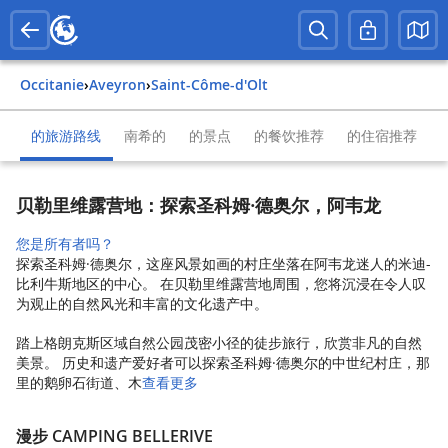
Occitanie
›
Aveyron
›
Saint-Côme-d'Olt
的旅游路线
南希的
的景点
的餐饮推荐
的住宿推荐
贝勒里维露营地：探索圣科姆·德奥尔，阿韦龙
您是所有者吗？
探索圣科姆·德奥尔，这座风景如画的村庄坐落在阿韦龙迷人的米迪-
比利牛斯地区的中心。 在贝勒里维露营地周围，您将沉浸在令人叹
为观止的自然风光和丰富的文化遗产中。
踏上格朗克斯区域自然公园茂密小径的徒步旅行，欣赏非凡的自然
美景。 历史和遗产爱好者可以探索圣科姆·德奥尔的中世纪村庄，那
里的鹅卵石街道、木
查看更多
漫步 CAMPING BELLERIVE