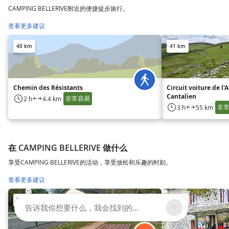
CAMPING BELLERIVE附近的便捷徒步旅行。
查看更多建议
40 km
41 km
Chemin des Résistants
Circuit voiture de l'
Cantalien
非常容易
2 h
4.4 km
非
3 h
55 km
在 CAMPING BELLERIVE 做什么
享受CAMPING BELLERIVE的活动，享受放松和乐趣的时刻。
查看更多建议
37 km
38 km
告诉我你想要什么，我会找到的...