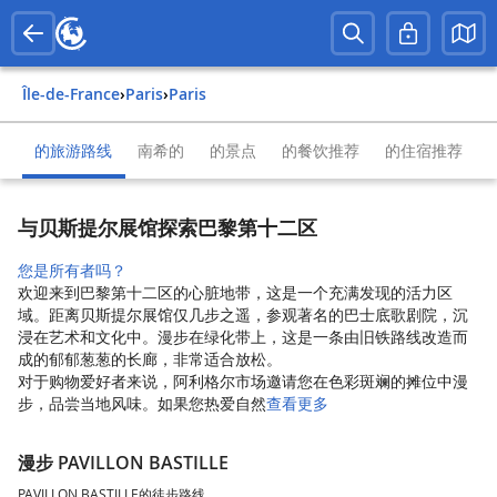
Île-de-France
›
Paris
›
Paris
的旅游路线
南希的
的景点
的餐饮推荐
的住宿推荐
与贝斯提尔展馆探索巴黎第十二区
您是所有者吗？
欢迎来到巴黎第十二区的心脏地带，这是一个充满发现的活力区
域。距离贝斯提尔展馆仅几步之遥，参观著名的巴士底歌剧院，沉
浸在艺术和文化中。漫步在绿化带上，这是一条由旧铁路线改造而
成的郁郁葱葱的长廊，非常适合放松。
对于购物爱好者来说，阿利格尔市场邀请您在色彩斑斓的摊位中漫
步，品尝当地风味。如果您热爱自然
查看更多
漫步 PAVILLON BASTILLE
PAVILLON BASTILLE的徒步路线。