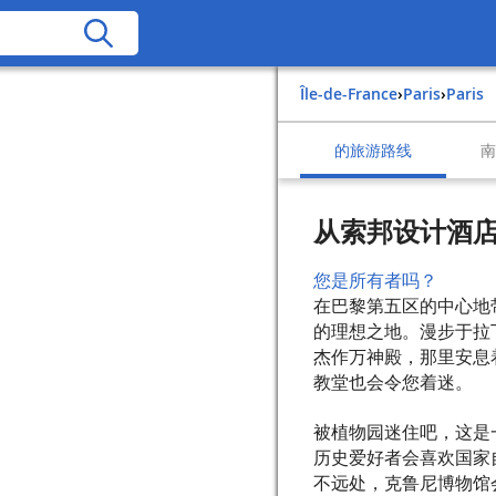
Île-de-France
›
Paris
›
Paris
的旅游路线
从索邦设计酒
您是所有者吗？
在巴黎第五区的中心地
的理想之地。漫步于拉
杰作万神殿，那里安息
教堂也会令您着迷。
被植物园迷住吧，这是
历史爱好者会喜欢国家
不远处，克鲁尼博物馆