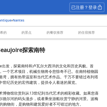
已注册？登录
lantique
›
Nantes
南希的
的景点
的餐饮推荐
的住宿推荐
eaujoire探索南特
joire出发，探索南特和卢瓦尔大西洋的文化和历史风貌。首
，一个艺术项目，机械生物将令您惊奇不已。在南特植物园
港湾，拥有热带温室和当代艺术作品。千万不要错过布列塔
中世纪历史的宏伟建筑，提供令人着迷的展览。
术博物馆欣赏到从13世纪到当代艺术的精彩收藏。如果您喜
尔德尔河的码头漫步，或者乘坐游船欣赏宁静的河景。波梅
纪的购物街，是购物和建筑爱好者不可错过的地方。