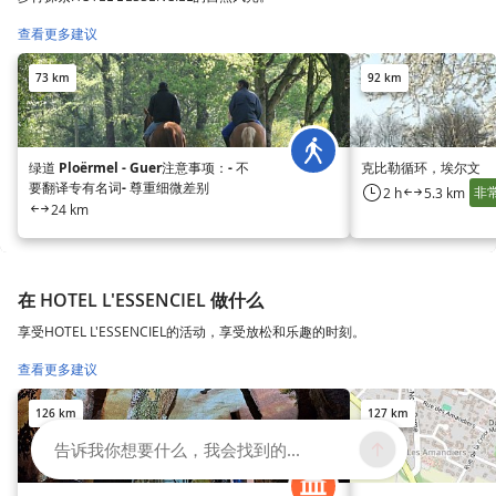
查看更多建议
73 km
92 km
绿道 Ploërmel - Guer注意事项：- 不
克比勒循环，埃尔文
要翻译专有名词- 尊重细微差别
非
2 h
5.3 km
24 km
在 HOTEL L'ESSENCIEL 做什么
享受HOTEL L'ESSENCIEL的活动，享受放松和乐趣的时刻。
查看更多建议
126 km
127 km
告诉我你想要什么，我会找到的...