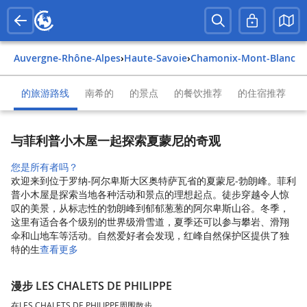
Auvergne-Rhône-Alpes
›
Haute-Savoie
›
Chamonix-Mont-Blanc
的旅游路线
南希的
的景点
的餐饮推荐
的住宿推荐
与菲利普小木屋一起探索夏蒙尼的奇观
您是所有者吗？
欢迎来到位于罗纳-阿尔卑斯大区奥特萨瓦省的夏蒙尼-勃朗峰。菲利
普小木屋是探索当地各种活动和景点的理想起点。徒步穿越令人惊
叹的美景，从标志性的勃朗峰到郁郁葱葱的阿尔卑斯山谷。冬季，
这里有适合各个级别的世界级滑雪道，夏季还可以参与攀岩、滑翔
伞和山地车等活动。自然爱好者会发现，红峰自然保护区提供了独
特的生
查看更多
漫步 LES CHALETS DE PHILIPPE
在LES CHALETS DE PHILIPPE周围散步。