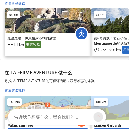
查看更多建议
63 km
94 km
鬼巫之眼：伊恩格尔堡城的废墟
第6号路线：岩石小径
Montagnarde的
非常容易
1.1 km
容
3 h
8.8 km
在 LA FERME AVENTURE 做什么
寻找LA FERME AVENTURE的可预订活动，获得难忘的体验。
查看更多建议
180 km
180 km
告诉我你想要什么，我会找到的...
Palais Lumière
Maison Gribaldi