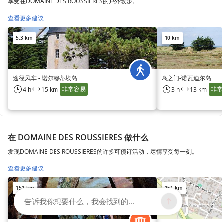
享受在DOMAINE DES ROUSSIERES的户外散步。
查看更多建议
5.3 km
10 km
途径风车 - 诺尔穆蒂埃岛
岛之门-诺瓦迪尔岛
非常容易
非
4 h
15 km
3 h
13 km
在 DOMAINE DES ROUSSIERES 做什么
发现DOMAINE DES ROUSSIERES的许多可预订活动，尽情享受每一刻。
查看更多建议
151 km
151 km
告诉我你想要什么，我会找到的...