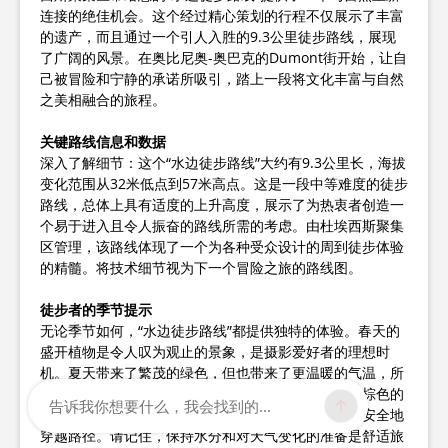
连接的绝佳机会。这个经过精心策划的行程不仅展示了丰富
的遗产，而且通过一个引人入胜的9.3公里徒步路线，展现
了广阔的风景。在奥比尼奥-奥巴克的Dumont街开始，让自
己被冒险和宁静的承诺所吸引，踏上一段将文化丰富与自然
之美相融合的旅程。
关键路线信息和数据
深入了解细节：这个“水边徒步路线”大约有9.3公里长，海拔
变化范围从32米低点到57米高点。这是一段中等难度的徒步
路线，总体上具有适度的上升高度，展示了为热衷者创造一
个易于进入且令人振奋的路线所需的考虑。由杜埃西斯聚集
区管理，该路线体现了一个为各种受众设计的周到徒步体验
的精髓。将技术细节视为下一个冒险之旅的路线图。
徒步者的季节提示
无论季节如何，“水边徒步路线”都提供独特的体验。春天的
盛开植物是令人叹为观止的景象，是摄影爱好者的理想时
机。夏天带来了繁茂的绿色，但也带来了更温暖的气温，所
以早起是明智的选择。秋天将景观变成了一幅橙色和棕色的
告诉我你想要什么，我会找到的...
画布，非常适合欣赏轻松的徒步。冬天穿上防滑靴，安全地
穿越路径。请记住，保持水分和对天气变化的准备是舒适旅