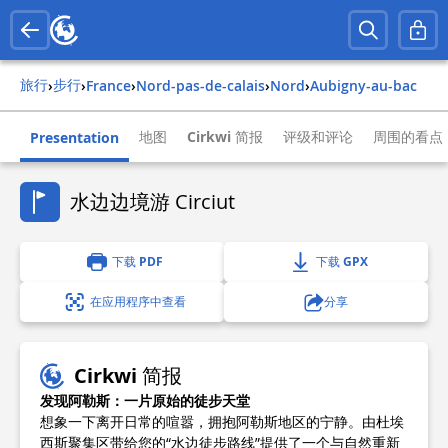
旅行
步行
›
›
france
›
nord-pas-de-calais
›
nord
›
aubigny-au-bac
地图
Cirkwi 简报
评级和评论
周围的看点
Presentation
水边边境游 Circiut
下载 PDF
下载 GPX
在应用程序中查看
分享
Cirkwi 简报
发现阿勒斯：一片原始的徒步天堂
想象一下离开日常的喧嚣，拥抱阿勒斯地区的宁静。由杜埃
西斯聚集区带给您的“水边徒步路线”提供了一个与自然重新