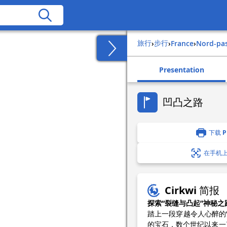
旅行
步行
›
›
france
›
nord-pa
Presentation
凹凸之路
下载 P
在手机
Cirkwi 简报
探索“裂缝与凸起”神秘之
踏上一段穿越令人心醉的“裂缝
的宝石，数个世纪以来一直