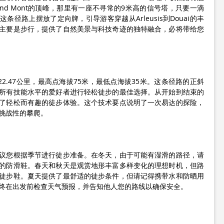
的Grand Mont的顶峰，那里有一座不寻常的9米高的信号塔，只要一滴
条径路上摆放了定向牌，引导游客穿越从Arleusis到Douai的丰
主要是步行，提供了自然美景与科技奇迹的独特融合，必将带给您
22.47公里，最高点海拔75米，最低点海拔35米。这条径路的正斜
所有技能水平的爱好者进行轻松徒步的最佳选择。从开始到结束的
了轻松而有趣的徒步体验。这个技术要点说明了一次易达的探险，
挑战性的攀爬。
议您根据季节进行徒步准备。在冬天，由于可能有湿滑的路径，请
的防滑鞋。春天和秋天是观赏地形丰富多样变化的理想时机，但路
徒步鞋。夏天提供了最舒适的徒步条件，但请记得携带水和防晒用
终在出发前检查天气预报，并告知他人您的路线以确保安全。