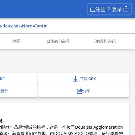
已注册？登录
s-de-calais
›
nord
›
cantin
地图
Cirkwi 简报
评级和评论
DF
下载 GPX
上显示
分享
路
与凸起”领域的旅程，这是一个位于Douaisis Agglomeration
吸引着冒险者们的兴趣。由DOUAISIS AGGLO管理，该径路将您