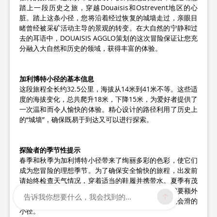
踏上一段历史之旅，穿越Douaisis和Ostrevent地区的心
脏。踏上这条小径，您将沿着经过恢复的城墙走过，亲眼目
睹曾经被采矿活动主导的景观的转变。在大自然的宁静和过
去的耳语中，DOUAISIS AGGLO策划的这次冒险保证让您充
分融入大自然和历史的领域，获得丰富的体验。
加利博特小径的基本信息
这段旅程全长约32.5公里，海拔从14米到41米不等。这些适
度的海拔变化，总共爬升18米，下降15米，为爱好者提供了
一次温和而令人愉快的体验。精心设计的路径利用了历史上
的“城墙”，确保既易于到达又可以进行探索。
探险者的季节性提示
春季和秋季为加利博特小径带来了绚丽多彩的色彩，使它们
成为您冒险的理想季节。为了确保安全愉快的旅程，出发前
请始终检查天气情况，穿着适当的鞋履并携带水。夏季有茂
密的绿色植被，但也有较高的温度和偶尔的雷雨，需要额外
告诉我你想要什么，我会找到的...
的注意。冬季虽然宁静，但要准备好天黑得早和可能会滑的
小径。