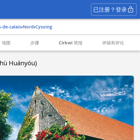
已注册？登录
s-de-calais
›
nord
›
cysoing
地图
步骤
Cirkwi 简报
评级和评论
hù Huányóu)