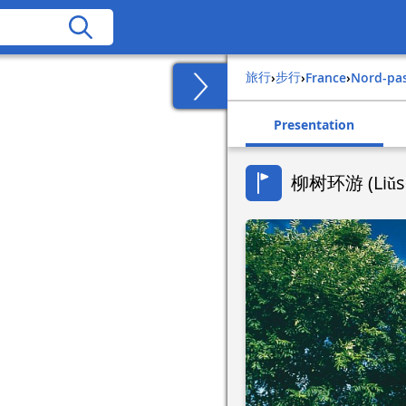
旅行
步行
›
›
france
›
nord-pa
Presentation
柳树环游 (Liǔs