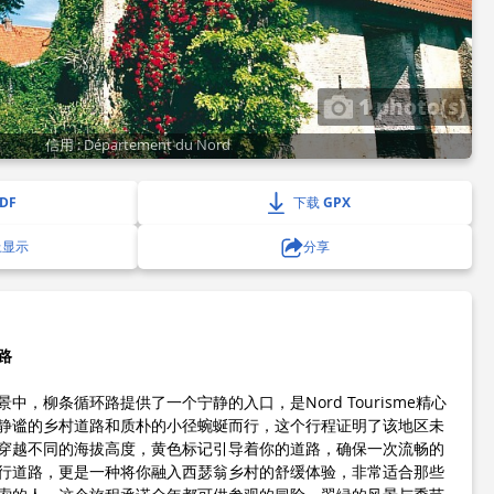
1 photo(s)
信用 : Département du Nord
DF
下载 GPX
上显示
分享
路
中，柳条循环路提供了一个宁静的入口，是Nord Tourisme精心
静谧的乡村道路和质朴的小径蜿蜒而行，这个行程证明了该地区未
穿越不同的海拔高度，黄色标记引导着你的道路，确保一次流畅的
行道路，更是一种将你融入西瑟翁乡村的舒缓体验，非常适合那些