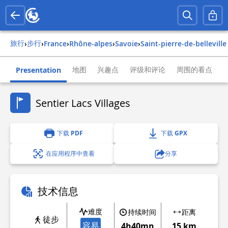
旅行
步行
›
›
france
›
rhône-alpes
›
savoie
›
saint-pierre-de-belleville
地图
兴趣点
评级和评论
周围的看点
Presentation
Sentier Lacs Villages
下载 PDF
下载 GPX
在应用程序中查看
分享
技术信息
难度
持续时间
距离
徒步
容易
4h40mn
15 km