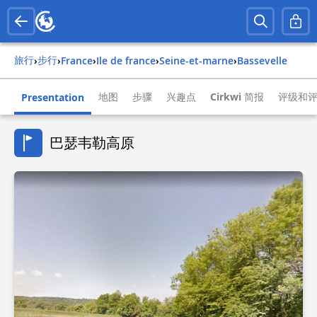
旅行
步行
›
›
france
›
ile de france
›
seine-et-marne
›
bassevelle
地图
步骤
兴趣点
Cirkwi 简报
评级和
Presentation
巴瑟韦勒高原