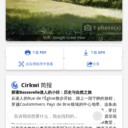
1 photo(s)
信用 : Google Street View
下载 PDF
下载 GPX
在应用程序中查看
分享
Cirkwi 简报
探索Bassevelle迷人的小径：历史与自然之旅
从迷人的Rue de l'Église散步开始，踏上一段宁静的旅程，
穿越Coulommiers Pays de Brie领域的中心地带。这条由
Coulommiers Pays de Brie旅游局精心设计的路线，穿过
告诉我你想要什么，我会找到的...
风景如画的村庄和坚固的农舍，从马恩河谷到Brie高原呈现
出壮丽的全景。同时，著名的圣克鲁瓦德Bassevelle教堂，