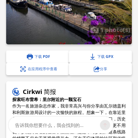
1 photo(s)
下载 PDF
下载 GPX
在应用程序中查看
分享
Cirkwi 简报
探索旺布雷希：里尔附近的一颗宝石
作为一名旅游杂志作家，我非常高兴与你分享由瓦尔德盖利
和利斯旅游局设计的一次愉快的旅程。想象一下，在靠近里
尔的迷人小镇旺布雷希漫步，探索其风景如画的港口，历史
告诉我你想要什么，我会找到的...
悠久的有轨电车以及令人着迷的玩具娃娃博物馆。更不用
说，参观其著名的杜松子酒蒸馏厂是必不可少的。这条线路