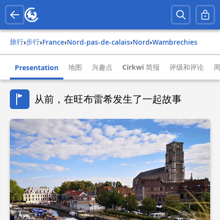
旅行
步行
›
›
france
›
nord-pas-de-calais
›
nord
›
wambrechies
地图
兴趣点
Cirkwi 简报
评级和评论
Presentation
从前，在旺布雷希发生了一起故事