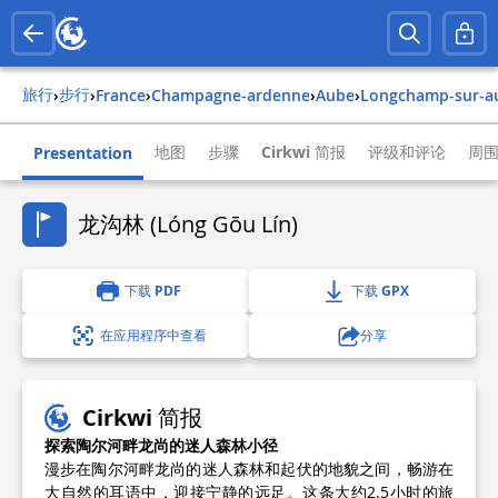
旅行
步行
›
›
france
›
champagne-ardenne
›
aube
›
longchamp-sur-a
地图
步骤
Cirkwi 简报
评级和评论
周
Presentation
龙沟林 (Lóng Gōu Lín)
下载 PDF
下载 GPX
在应用程序中查看
分享
Cirkwi 简报
探索陶尔河畔龙尚的迷人森林小径
漫步在陶尔河畔龙尚的迷人森林和起伏的地貌之间，畅游在
大自然的耳语中，迎接宁静的远足。这条大约2.5小时的旅