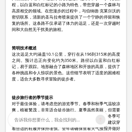
程，以白蓝和白红标记的小路为特色，带您穿越一个森林与
高原相交的领域。在您漫步的过程中，与伯纳德·克莱尔沃的
密切联系，清新的圣马拉奇喷泉提供了一个宁静的停留和恢
复的场所。这条路不仅承诺了体力的远足，还是一次穿越时
间和大自然无干扰美的旅程。
简明技术概述
这次远足大约涵盖10.1公里，穿行在从196到315米的高度
之间。预计总正向变化约为350米。路径以白蓝和白红标
记，易于跟踪。地形融合了森林地区和开放的高原，提供了
各种挑战和令人惊叹的景色。这些细节表明了适度的困难程
度，适合大多数寻求冒险的徒步者。
徒步旅行者的季节提示
对于最佳体验，请考虑您的游览季节。春季和秋季气温较凉
爽，植被繁茂，非常适合徒步旅行。夏季虽然美丽，但需要
充足的水分和防晒措施，特别是在开放的高原地区。冬季可
告诉我你想要什么，我会找到的...
能会有雪覆盖，提供宁静但更具挑战性的徒步旅行；建议穿
着合适的鞋履并保持谨慎。全年请确保查看天气预报并做好