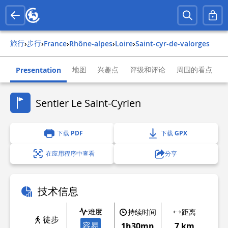
旅行
步行
›
›
france
›
rhône-alpes
›
loire
›
saint-cyr-de-valorges
地图
兴趣点
评级和评论
周围的看点
Presentation
Sentier Le Saint-Cyrien
下载 PDF
下载 GPX
在应用程序中查看
分享
技术信息
难度
持续时间
距离
徒步
容易
1h30mn
7 km