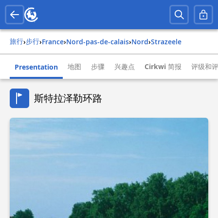
旅行
步行
›
›
france
›
nord-pas-de-calais
›
nord
›
strazeele
地图
步骤
兴趣点
Cirkwi 简报
评级和
Presentation
斯特拉泽勒环路