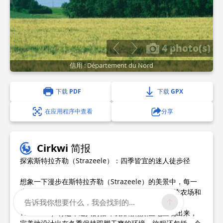
4 photo(s)
信用 : Département du Nord
下载 PDF
下载 GPX
在应用程序中查看
分享
Cirkwi 简报
探索斯特拉齐勒（Strazeele）：四季皆宜的迷人徒步径
想象一下漫步在斯特拉齐勒（Strazeele）的美景中，每一
步都穿越几乎完全由碎石构成的地形，给人带来传统农场和
告诉我你想要什么，我会找到的...
温和起伏的山丘的独特结合。北部旅游局（Nord
Tourisme）将这个迷人的循环线路栩栩如生地呈现出来，