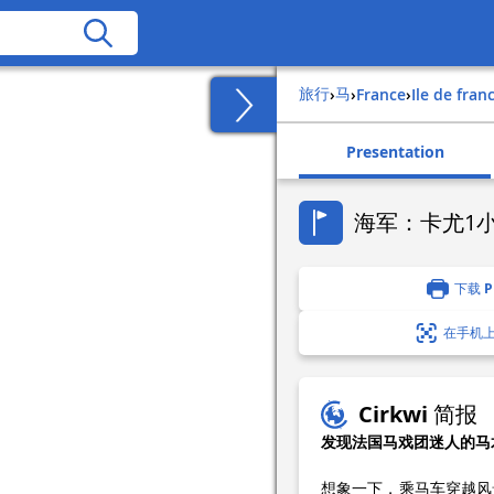
旅行
马
›
›
france
›
ile de fran
Presentation
海军：卡尤1小
下载 P
在手机
Cirkwi 简报
发现法国马戏团迷人的马
想象一下，乘马车穿越风