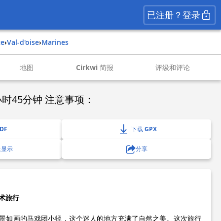
已注册？登录
ce
›
val-d'oise
›
marines
地图
Cirkwi 简报
评级和评论
时45分钟 注意事项：
DF
下载 GPX
上显示
分享
术旅行
景如画的马戏团小径，这个迷人的地方充满了自然之美。这次旅行