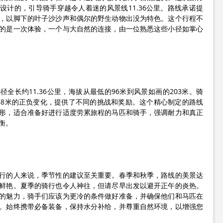
设计的，引导骑手穿越令人着迷的风景线11.36公里。路线承诺提
，以脚下的叶子沙沙声和偶尔的野生动物出没为特色。这个行程不
的是一次体验，一个与大自然的连接，由一位熟悉这些小径如掌心
全长约11.36公里，海拔从最低的96米到风景如画的203米。骑
68米的正负变化，提供了不同的挑战和奖励。这个精心制定的路线
形，适合准备好进行适度劳累旅程的马匹和骑手，强调耐力和真正
衡。
行的人来说，季节性的建议至关重要。春季和秋季，路线的美景达
鲜艳。夏季的骑行也令人神往，但请尽早出发以避开正午的炎热。
的魅力，骑手们应该为更冷的条件做好准备，并确保他们和马匹在
。始终携带必备装备，保持水分补给，并尊重自然环境，以增强您