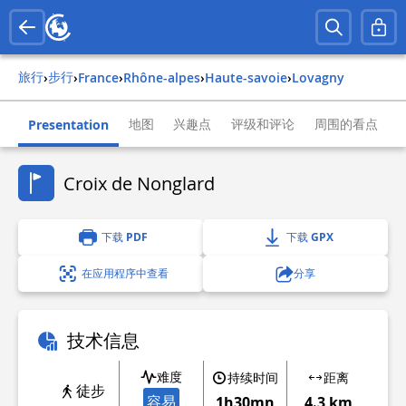
旅行
步行
›
›
france
›
rhône-alpes
›
haute-savoie
›
lovagny
地图
兴趣点
评级和评论
周围的看点
Presentation
Croix de Nonglard
下载 PDF
下载 GPX
在应用程序中查看
分享
技术信息
难度
持续时间
距离
徒步
容易
1h30mn
4.3 km