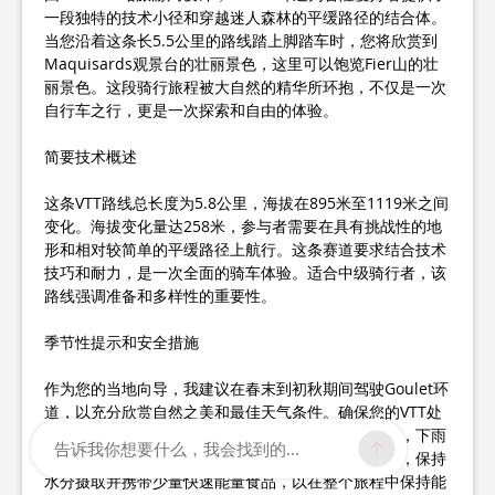
一段独特的技术小径和穿越迷人森林的平缓路径的结合体。
当您沿着这条长5.5公里的路线踏上脚踏车时，您将欣赏到
Maquisards观景台的壮丽景色，这里可以饱览Fier山的壮
丽景色。这段骑行旅程被大自然的精华所环抱，不仅是一次
自行车之行，更是一次探索和自由的体验。
简要技术概述
这条VTT路线总长度为5.8公里，海拔在895米至1119米之间
变化。海拔变化量达258米，参与者需要在具有挑战性的地
形和相对较简单的平缓路径上航行。这条赛道要求结合技术
技巧和耐力，是一次全面的骑车体验。适合中级骑行者，该
路线强调准备和多样性的重要性。
季节性提示和安全措施
作为您的当地向导，我建议在春末到初秋期间驾驶Goulet环
道，以充分欣赏自然之美和最佳天气条件。确保您的VTT处
于最佳状态，并配备头盔和手套等安全装备。请注意，下雨
告诉我你想要什么，我会找到的...
后林中小径可能变得湿滑，因此必须谨慎行事。此外，保持
水分摄取并携带少量快速能量食品，以在整个旅程中保持能