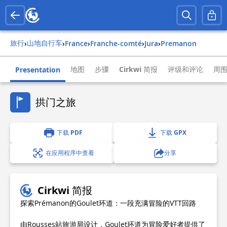
旅行
山地自行车
›
›
france
›
franche-comté
›
jura
›
premanon
地图
步骤
Cirkwi 简报
评级和评论
周
Presentation
拱门之旅
下载 PDF
下载 GPX
在应用程序中查看
分享
Cirkwi 简报
探索Prémanon的Goulet环道：一段充满冒险的VTT回路
由Rousses站旅游局设计，Goulet环道为冒险爱好者提供了