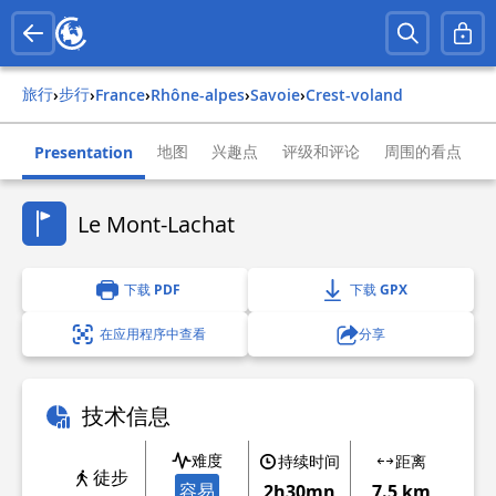
旅行
步行
›
›
france
›
rhône-alpes
›
savoie
›
crest-voland
地图
兴趣点
评级和评论
周围的看点
Presentation
Le Mont-Lachat
下载 PDF
下载 GPX
在应用程序中查看
分享
技术信息
难度
持续时间
距离
徒步
容易
2h30mn
7.5 km