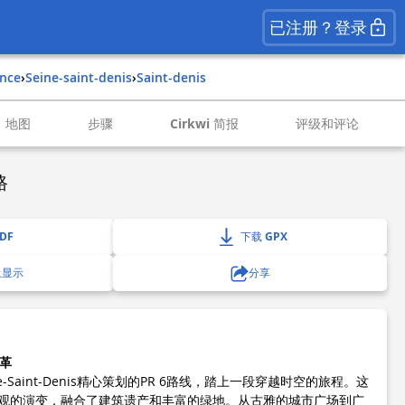
已注册？登录
ance
›
seine-saint-denis
›
saint-denis
地图
步骤
Cirkwi 简报
评级和评论
路
DF
下载 GPX
上显示
分享
变革
eine-Saint-Denis精心策划的PR 6路线，踏上一段穿越时空的旅程。这
观的演变，融合了建筑遗产和丰富的绿地。从古雅的城市广场到广