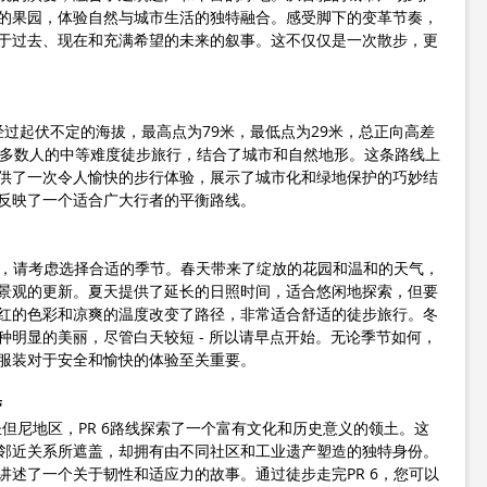
的果园，体验自然与城市生活的独特融合。感受脚下的变革节奏，
于过去、现在和充满希望的未来的叙事。这不仅仅是一次散步，更
里，经过起伏不定的海拔，最高点为79米，最低点为29米，总正向高差
大多数人的中等难度徒步旅行，结合了城市和自然地形。这条路线上
供了一次令人愉快的步行体验，展示了城市化和绿地保护的巧妙结
反映了一个适合广大行者的平衡路线。
旅程，请考虑选择合适的季节。春天带来了绽放的花园和温和的天气，
景观的更新。夏天提供了延长的日照时间，适合悠闲地探索，但要
红的色彩和凉爽的温度改变了路径，非常适合舒适的徒步旅行。冬
种明显的美丽，尽管白天较短 - 所以请早点开始。无论季节如何，
服装对于安全和愉快的体验至关重要。
带
圣但尼地区，PR 6路线探索了一个富有文化和历史意义的领土。这
邻近关系所遮盖，却拥有由不同社区和工业遗产塑造的独特身份。
讲述了一个关于韧性和适应力的故事。通过徒步走完PR 6，您可以