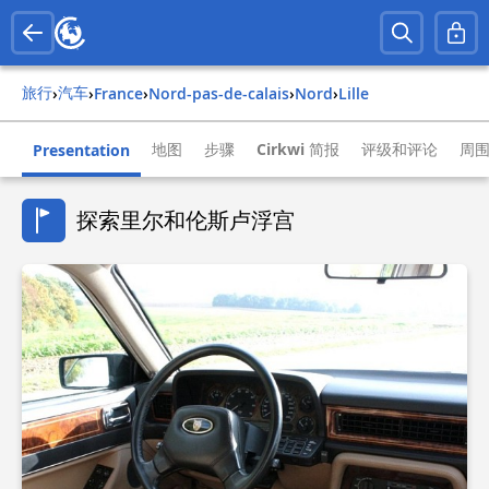
旅行
汽车
›
›
france
›
nord-pas-de-calais
›
nord
›
lille
地图
步骤
Cirkwi 简报
评级和评论
周
Presentation
探索里尔和伦斯卢浮宫