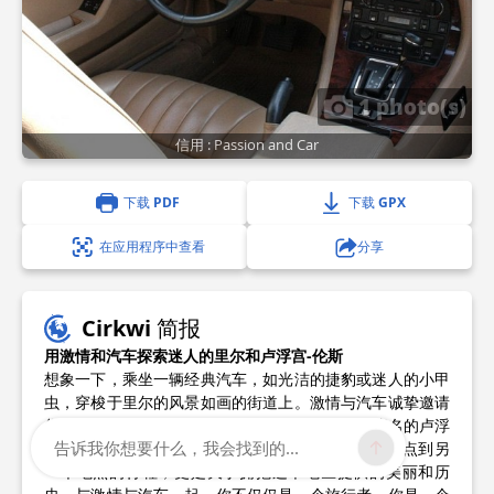
1 photo(s)
信用 : Passion and Car
下载 PDF
下载 GPX
在应用程序中查看
分享
Cirkwi 简报
用激情和汽车探索迷人的里尔和卢浮宫-伦斯
想象一下，乘坐一辆经典汽车，如光洁的捷豹或迷人的小甲
虫，穿梭于里尔的风景如画的街道上。激情与汽车诚挚邀请
您踏上难忘的旅程，探索充满活力的里尔城市和著名的卢浮
告诉我你想要什么，我会找到的...
宫-伦斯博物馆。这个独特的路线不仅仅是从一个地点到另
一个地点的行程，更是关于拥抱这个地区提供的美丽和历