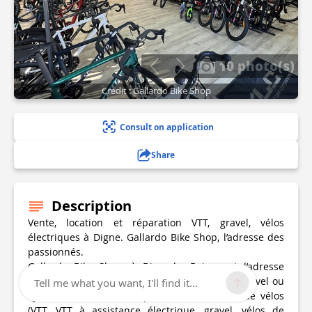
10 photo(s)
Credit : Gallardo Bike Shop
Consult on application
Share
Description
Vente, location et réparation VTT, gravel, vélos
électriques à Digne. Gallardo Bike Shop, l’adresse des
passionnés.
Gallardo Bike Shop, à Digne-les-Bains, est l’adresse
incontournable pour les passionnés de VTT, gravel ou
Tell me what you want, I'll find it...
cyclotourisme. Vente, réparation et location de vélos
(VTT, VTT à assistance électrique, gravel, vélos de