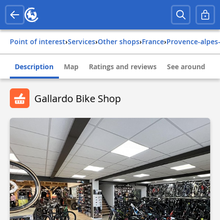
Point of interest
›
Services
›
Other shops
›
france
›
provence-alpes
Description
Map
Ratings and reviews
See around
Gallardo Bike Shop