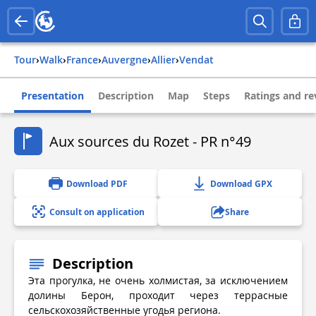
Tour
›
Walk
›
france
›
auvergne
›
allier
›
vendat
Presentation
Description
Map
Steps
Ratings and re
Aux sources du Rozet - PR n°49
Download PDF
Download GPX
Consult on application
Share
Description
Эта прогулка, не очень холмистая, за исключением
долины Берон, проходит через террасные
сельскохозяйственные угодья региона.