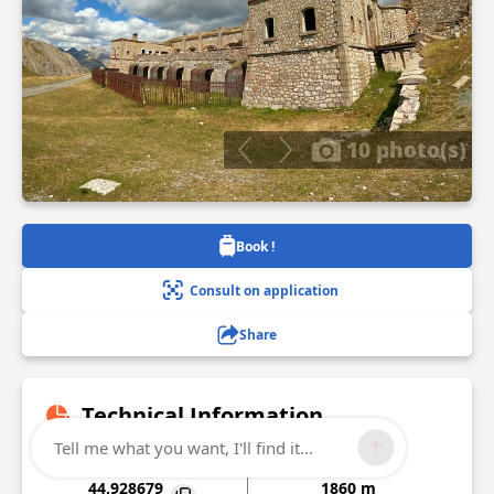
10 photo(s)
Book !
Consult on application
Share
Technical Information
Tell me what you want, I'll find it...
Lat, Lng
Altitude
44.928679
1860 m