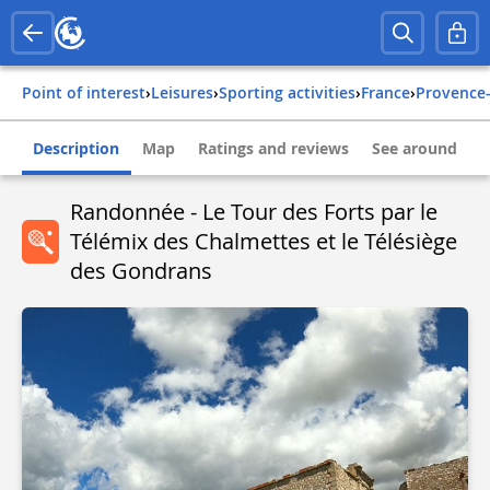
Point of interest
›
Leisures
›
Sporting activities
›
france
›
provence
Description
Map
Ratings and reviews
See around
Randonnée - Le Tour des Forts par le
Télémix des Chalmettes et le Télésiège
des Gondrans