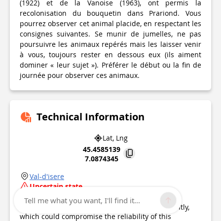
(1922) et de la Vanoise (1963), ont permis la
recolonisation du bouquetin dans Prariond. Vous
pourrez observer cet animal placide, en respectant les
consignes suivantes. Se munir de jumelles, ne pas
poursuivre les animaux repérés mais les laisser venir
à vous, toujours rester en dessous eux (ils aiment
dominer « leur sujet »). Préférer le début ou la fin de
journée pour observer ces animaux.
Technical Information
Lat, Lng
45.4585139
7.0874345
Val-d'isere
Uncertain state
Point of Interest updated on
29/07/2023
Tell me what you want, I'll find it...
This point of interest hasn't been updated recently,
which could compromise the reliability of this