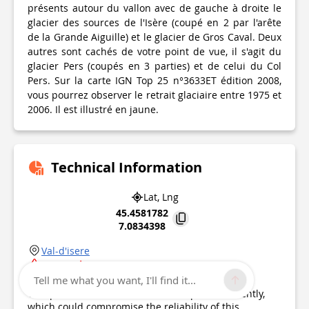
présents autour du vallon avec de gauche à droite le
glacier des sources de l'Isère (coupé en 2 par l'arête
de la Grande Aiguille) et le glacier de Gros Caval. Deux
autres sont cachés de votre point de vue, il s'agit du
glacier Pers (coupés en 3 parties) et de celui du Col
Pers. Sur la carte IGN Top 25 n°3633ET édition 2008,
vous pourrez observer le retrait glaciaire entre 1975 et
2006. Il est illustré en jaune.
Technical Information
Lat, Lng
45.4581782
7.0834398
Val-d'isere
Uncertain state
Tell me what you want, I'll find it...
Point of Interest updated on
29/07/2023
This point of interest hasn't been updated recently,
which could compromise the reliability of this