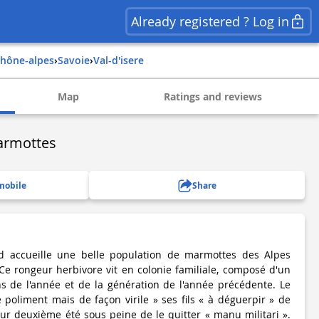
Already registered ? Log in
rhône-alpes
›
savoie
›
val-d'isere
Map
Ratings and reviews
armottes
mobile
Share
d accueille une belle population de marmottes des Alpes
e rongeur herbivore vit en colonie familiale, composé d'un
s de l'année et de la génération de l'année précédente. Le
 poliment mais de façon virile » ses fils « à déguerpir » de
eur deuxième été sous peine de le quitter « manu militari ».