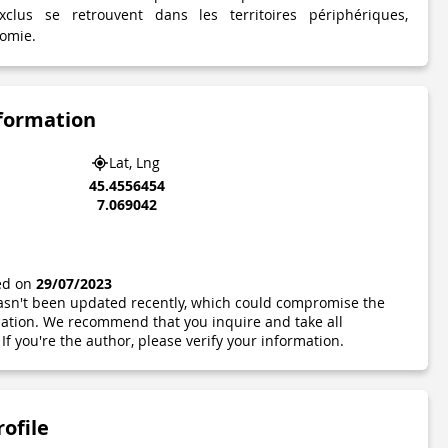
xclus se retrouvent dans les territoires périphériques,
nomie.
nformation
Lat, Lng
45.4556454
7.069042
ted on
29/07/2023
 hasn't been updated recently, which could compromise the
ormation. We recommend that you inquire and take all
If you're the author, please verify your information.
rofile