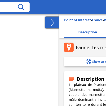
Point of interest
›
france
›
Description
Faune: Les m
Show on 
Description
Le plateau de Prarion
(Marmotta marmotta). C
couple, des marmotton
mâle dominant « invite
son territoire durant l