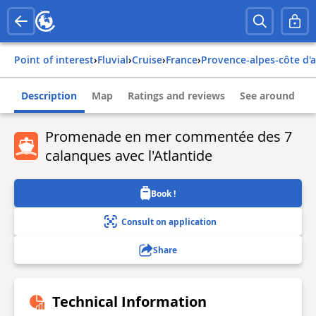
Point of interest
›
Fluvial
›
Cruise
›
france
›
provence-alpes-côte d'
Description
Map
Ratings and reviews
See around
Promenade en mer commentée des 7
calanques avec l'Atlantide
Book !
Consult on application
Share
Technical Information