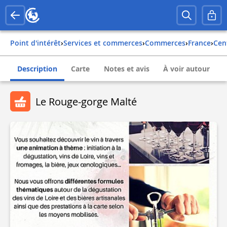
Point d'intérêt
›
Services et commerces
›
Commerces
›
france
›
ce
Description
Carte
Notes et avis
À voir autour
Le Rouge-gorge Malté