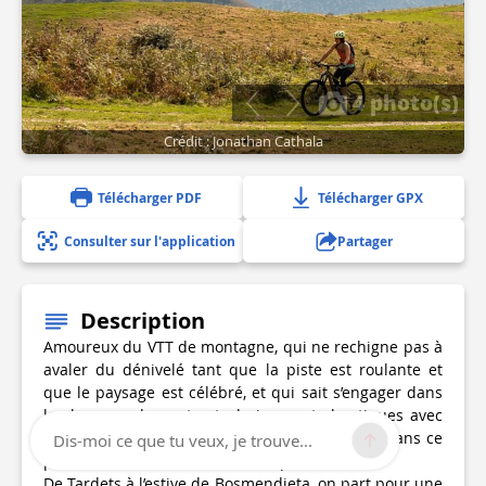
4 photo(s)
Crédit : Jonathan Cathala
Télécharger PDF
Télécharger GPX
Consulter sur l'application
Partager
Description
Amoureux du VTT de montagne, qui ne rechigne pas à
avaler du dénivelé tant que la piste est roulante et
que le paysage est célébré, et qui sait s’engager dans
les longues descentes techniques et chaotiques avec
plaisir et application. Vous vous reconnaissez dans ce
Dis-moi ce que tu veux, je trouve...
portrait ? Alors ce circuit est fait pour vous !
De Tardets à l’estive de Bosmendieta, on part pour une