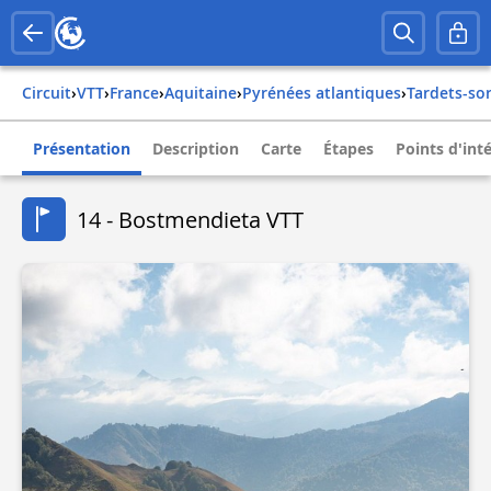
Circuit
›
VTT
›
france
›
aquitaine
›
pyrénées atlantiques
›
tardets-so
Présentation
Description
Carte
Étapes
Points d'int
14 - Bostmendieta VTT