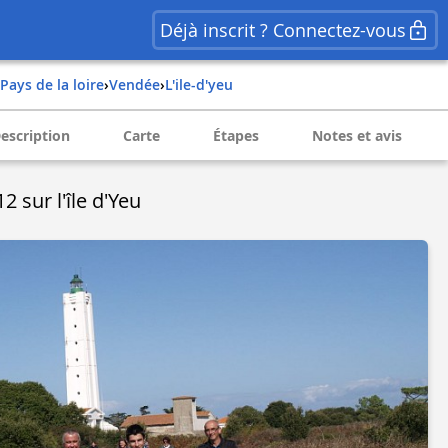
Déjà inscrit ? Connectez-vous
pays de la loire
›
vendée
›
l'ile-d'yeu
escription
Carte
Étapes
Notes et avis
 sur l'île d'Yeu