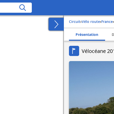
Circuit
›
Vélo route
›
france
›
Présentation
D
Vélocéane 2012