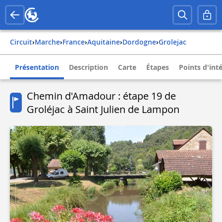
Circuit
›
Marche
›
france
›
aquitaine
›
dordogne
›
grolejac
Présentation
Description
Carte
Étapes
Points d'int
Chemin d'Amadour : étape 19 de
Groléjac à Saint Julien de Lampon