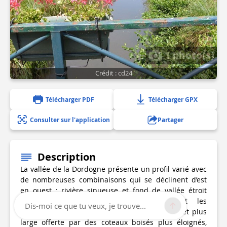
1 photo(s)
Crédit : cd24
Télécharger PDF
Télécharger GPX
Consulter sur l'application
Partager
Description
La vallée de la Dordogne présente un profil varié avec
de nombreuses combinaisons qui se déclinent d’est
en ouest : rivière sinueuse et fond de vallée étroit
dominé par les coteaux qui resserrent les
Dis-moi ce que tu veux, je trouve...
perspectives, puis une portion plus rectiligne et plus
large offerte par des coteaux boisés plus éloignés,