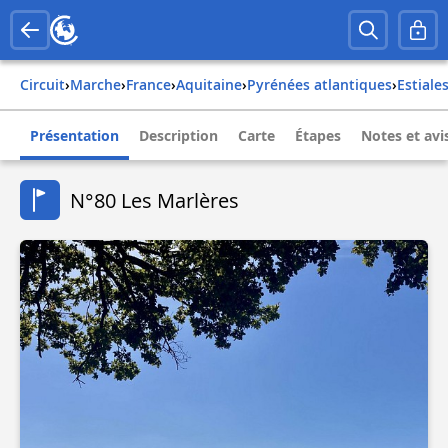
Circuit
›
Marche
›
france
›
aquitaine
›
pyrénées atlantiques
›
estiale
Présentation
Description
Carte
Étapes
Notes et avi
N°80 Les Marlères