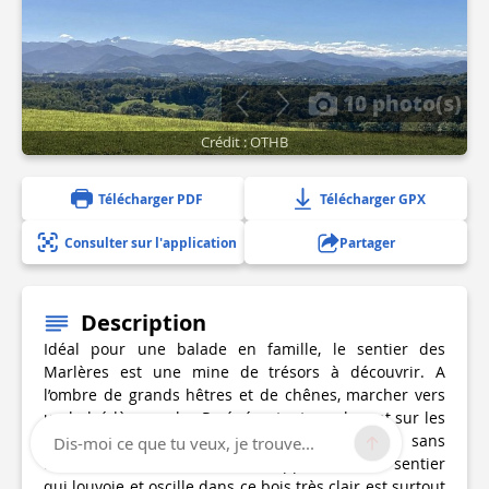
10 photo(s)
Crédit : OTHB
Télécharger PDF
Télécharger GPX
Consulter sur l'application
Partager
Description
Idéal pour une balade en famille, le sentier des
Marlères est une mine de trésors à découvrir. A
l’ombre de grands hêtres et de chênes, marcher vers
un belvédère sur les Pyrénées, tout en glanant sur les
panneaux une foule de renseignements est, sans
Dis-moi ce que tu veux, je trouve...
aucun doute, un moment fort appréciable. Le sentier
qui louvoie et oscille dans ce bois très clair est surtout