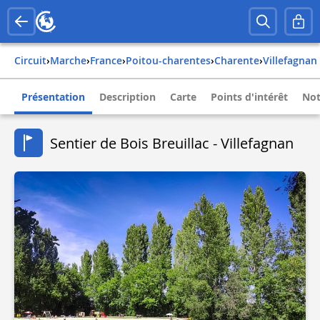
Circuit
›
Marche
›
france
›
poitou-charentes
›
charente
›
villefagnan
Présentation
Description
Carte
Points d'intérêt
Not
Sentier de Bois Breuillac - Villefagnan