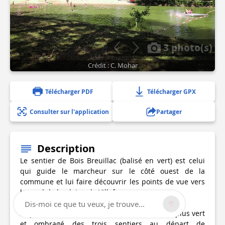
3 photo(s)
Crédit : C. Mohar
Télécharger PDF
Télécharger GPX
Consulter sur l'application
Partager
Description
Le sentier de Bois Breuillac (balisé en vert) est celui
qui guide le marcheur sur le côté ouest de la
commune et lui faire découvrir les points de vue vers
le nord de la plaine de Villefagnan.
Dis-moi ce que tu veux, je trouve...
Le parcours de Bois Breuillac est le sentier le plus vert
et ombragé des trois sentiers au départ de