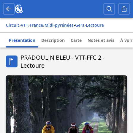
Circuit
›
VTT
›
france
›
midi-pyrénées
›
gers
›
lectoure
Présentation
Description
Carte
Notes et avis
À voir
PRADOULIN BLEU - VTT-FFC 2 -
Lectoure