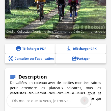
6 photo(s)
Crédit : Collection Tourisme Gers/Communauté de Communes de la
Lomagne
Télécharger PDF
Télécharger GPX
Consulter sur l'application
Partager
Description
De vallées en coteaux avec de petites montées raides
pour atteindre les plateaux calcaires, tous les
Vététistes trouveront des circuits à leurs goût et
profiteront des couleurs de la Toscane Gersoise qui
Dis-moi ce que tu veux, je trouve...
changent au fil des jours et des travaux agricoles.