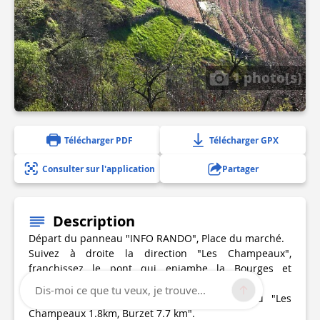
1 photo(s)
Télécharger PDF
Télécharger GPX
Consulter sur l'application
Partager
Description
Départ du panneau "INFO RANDO", Place du marché.
Suivez à droite la direction "Les Champeaux",
franchissez le pont qui enjambe la Bourges et
rejoignez la RD 26.
Dis-moi ce que tu veux, je trouve...
Sur la place de l'église, suivre le panneau "Les
Champeaux 1.8km, Burzet 7.7 km".