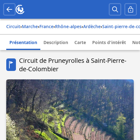
Circuit
›
Marche
›
france
›
rhône-alpes
›
ardèche
›
saint-pierre-de-
Présentation
Description
Carte
Points d'intérêt
Not
Circuit de Pruneyrolles à Saint-Pierre-
de-Colombier