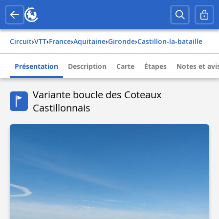
Circuit
›
VTT
›
france
›
aquitaine
›
gironde
›
castillon-la-bataille
Présentation
Description
Carte
Étapes
Notes et avi
Variante boucle des Coteaux
Castillonnais