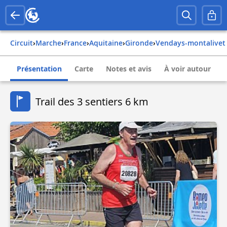
Circuit
›
Marche
›
france
›
aquitaine
›
gironde
›
vendays-montalivet
Présentation
Carte
Notes et avis
À voir autour
Trail des 3 sentiers 6 km