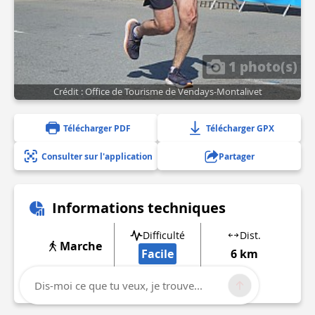
1 photo(s)
Crédit : Office de Tourisme de Vendays-Montalivet
Télécharger PDF
Télécharger GPX
Consulter sur l'application
Partager
Informations techniques
Difficulté
Dist.
Marche
Facile
6 km
Afficher plus d'informations
Dis-moi ce que tu veux, je trouve...