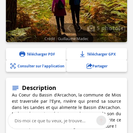
5 photo(s)
Crédit : Guillaume Madec
Télécharger PDF
Télécharger GPX
Consulter sur l'application
Partager
Description
Au Coeur du Bassin d'Arcachon, la commune de Mios
est traversée par l'Eyre, rivière qui prend sa source
dans les Landes et qui alimente le Bassin d'Arcachon.
Le long de ses rives, laissez-vous bercer par le son du
courant et rencontrez la faune et la flore qu'abrite ce
Dis-moi ce que tu veux, je trouve...
milieu à préserver ! Prenez un grand bol de Nature !