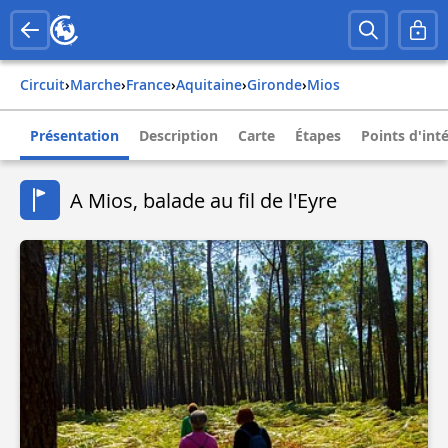
Circuit
›
Marche
›
france
›
aquitaine
›
gironde
›
mios
Présentation
Description
Carte
Étapes
Points d'int
A Mios, balade au fil de l'Eyre