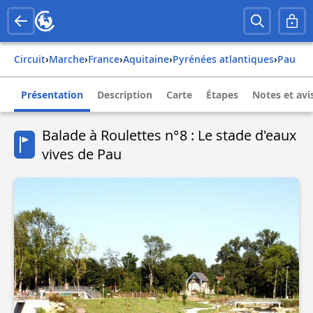
Circuit
›
Marche
›
france
›
aquitaine
›
pyrénées atlantiques
›
pau
Présentation
Description
Carte
Étapes
Notes et avi
Balade à Roulettes n°8 : Le stade d'eaux
vives de Pau