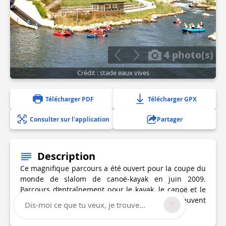
4 photo(s)
Crédit : stade eaux vives
Télécharger PDF
Télécharger GPX
Consulter sur l'application
Partager
Description
Ce magnifique parcours a été ouvert pour la coupe du
monde de slalom de canoë-kayak en juin 2009.
Parcours d’entraînement pour le kayak, le canoë et le
rafting, il est ouvert aux promeneurs qui peuvent
Dis-moi ce que tu veux, je trouve...
profiter d’une balade au calme et du spectacle.