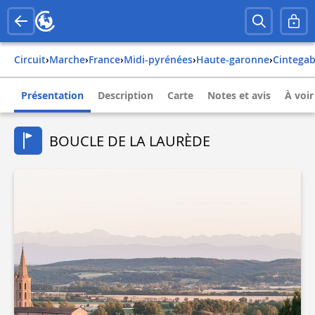
Circuit
›
Marche
›
france
›
midi-pyrénées
›
haute-garonne
›
cintegab
Présentation
Description
Carte
Notes et avis
À voir
BOUCLE DE LA LAURÈDE