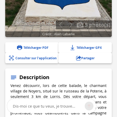
5 photo(s)
Crédit : Alain Labadie
Télécharger PDF
Télécharger GPX
Consulter sur l'application
Partager
Description
Venez découvrir, lors de cette balade, le charmant
village de Noyers, situé sur le ruisseau de la Poterie, à
seulement 3 km de Lorris. Dès votre départ, vous
apercevrez l'église, qui allie des éléments romans et
Dis-moi ce que tu veux, je trouve...
gothiques des XIème et XIIème siècles. Au fil de votre
promenade, vous déambulerez dans la campagne