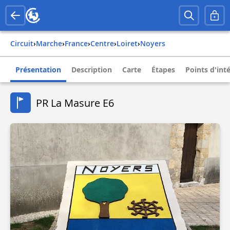
Circuit
›
Marche
›
france
›
centre
›
loiret
›
noyers
Présentation
Description
Carte
Étapes
Points d'int
PR La Masure E6