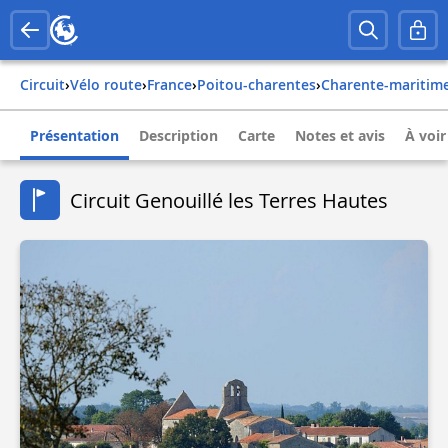
Circuit
›
Vélo route
›
france
›
poitou-charentes
›
charente-maritim
Présentation
Description
Carte
Notes et avis
À voir
Circuit Genouillé les Terres Hautes