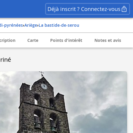
Déjà inscrit ? Connectez-vous
idi-pyrénées
›
ariège
›
la bastide-de-serou
cription
Carte
Points d'intérêt
Notes et avis
riné