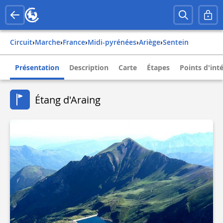
Circuit
›
Marche
›
france
›
midi-pyrénées
›
ariège
›
sentein
Présentation
Description
Carte
Étapes
Points d'int
Étang d'Araing