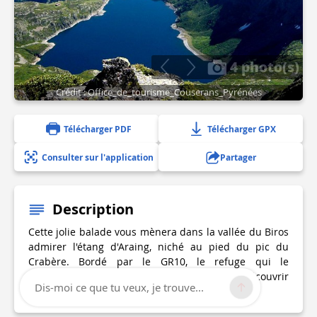
4 photo(s)
Crédit : Office_de_tourisme_Couserans_Pyrénées
Télécharger PDF
Télécharger GPX
Consulter sur l'application
Partager
Description
Cette jolie balade vous mènera dans la vallée du Biros
admirer l'étang d'Araing, niché au pied du pic du
Crabère. Bordé par le GR10, le refuge qui le
surplombe peut être une étape pour découvrir
Dis-moi ce que tu veux, je trouve...
d'autres beautés naturelles du Biros.