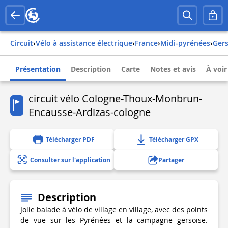
Circuit
›
Vélo à assistance électrique
›
france
›
midi-pyrénées
›
ger
Présentation
Description
Carte
Notes et avis
À voir
circuit vélo Cologne-Thoux-Monbrun-
Encausse-Ardizas-cologne
Télécharger PDF
Télécharger GPX
Consulter sur l'application
Partager
Description
Jolie balade à vélo de village en village, avec des points
de vue sur les Pyrénées et la campagne gersoise.