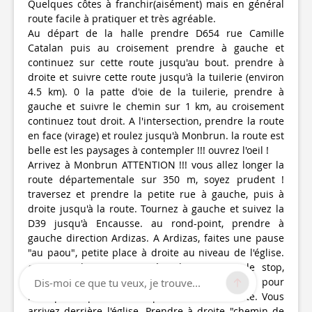
Quelques côtes à franchir(aisément) mais en général
route facile à pratiquer et très agréable.
Au départ de la halle prendre D654 rue Camille
Catalan puis au croisement prendre à gauche et
continuez sur cette route jusqu'au bout. prendre à
droite et suivre cette route jusqu'à la tuilerie (environ
4.5 km). 0 la patte d'oie de la tuilerie, prendre à
gauche et suivre le chemin sur 1 km, au croisement
continuez tout droit. A l'intersection, prendre la route
en face (virage) et roulez jusqu'à Monbrun. la route est
belle est les paysages à contempler !!! ouvrez l'oeil !
Arrivez à Monbrun ATTENTION !!! vous allez longer la
route départementale sur 350 m, soyez prudent !
traversez et prendre la petite rue à gauche, puis à
droite jusqu'à la route. Tournez à gauche et suivez la
D39 jusqu'à Encausse. au rond-point, prendre à
gauche direction Ardizas. A Ardizas, faites une pause
"au paou", petite place à droite au niveau de l'église.
continuez la route jusqu'à Cologne. avant le stop,
traversez le parking de la maison familiale pour
Dis-moi ce que tu veux, je trouve...
rattraper le petit chemin puis tourner à droite. Vous
arrivez derrière l'église. Prendre à droite "chemin de