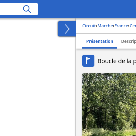
Circuit
›
Marche
›
france
›
c
Présentation
Descri
Boucle de la 