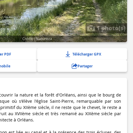
1 photo(s)
Crédit : Natureza
er PDF
Télécharger GPX
mobile
Partager
couvrir la nature et la forêt d'Orléans, ainsi que le bourg de
resque où s'élève l'église Saint-Pierre, remarquable par son
 primitif du XIIème siècle, il ne reste que le chevet, le reste a
ruit au XVIIème siècle et très remanié au XIXème siècle par
itecte à Orléans.
gnon est liée au canal et à la présence des trois écluses, des