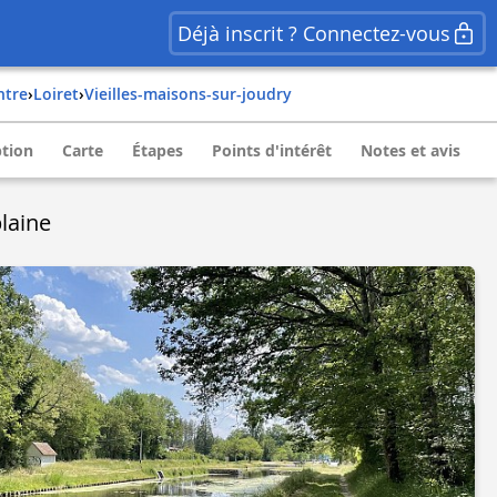
Déjà inscrit ? Connectez-vous
entre
›
loiret
›
vieilles-maisons-sur-joudry
ption
Carte
Étapes
Points d'intérêt
Notes et avis
plaine